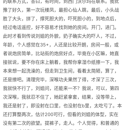
的联系方式，答曰，有时间，到西门沃尔玛在联系。我犹
豫了好久，第一次玩楼凤，最担心仙人跳，最后，小头战
胜了大头，拼了，撑死胆大的，吓死胆小的，到地点后，
经过电话遥控，好不容易才找到她的房间。开门，进门。
此时才看到传说刘姐的外貌，奶子确实大的吓人，不过，
年龄，个人感觉在35+，人还是比较开朗，房间一般，或
者说炮房简单，比站街的炮房好点，毕竟在小区嘛，她直
接就说，要不你在床上躺着，我帮你拿湿巾纸擦一下，我
本来想一起洗澡的，但走到卫生间，看着太简陋，算了，
还是擦吧。清理完毕，深喉功夫果然了得，才深了三次，
我就快不行了，刘姐问，还能来一不？我说，可以，第四
次深喉，我就忍不住了，她赶紧拿套，结果，没等带上，
我还是射了，即没射在口里，也没射在b里，太吃亏了。本
还打算整两次，估计200可行，但看的刘姐的体型，实在
没有第二次的欲望。提裤子，走人。个人觉得，和普通的