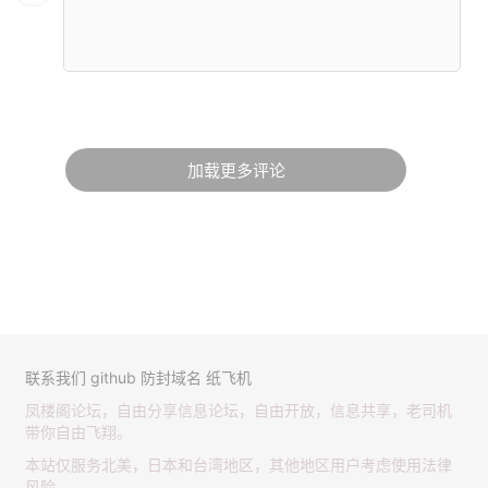
加载更多评论
联系我们
github
防封域名
纸飞机
凤楼阁论坛，自由分享信息论坛，自由开放，信息共享，老司机
带你自由飞翔。
本站仅服务北美，日本和台湾地区，其他地区用户考虑使用法律
风险。