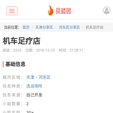
Toggle
navigation
当前位置：
首页
天津分享区
河东区分享区
机车足疗店
机车足疗店
阅读：2325
日期：2018-12-25
时间：21:28:11
基础信息
城市区域：
天津
-
河东区
信息种类：
洗浴场所
信息来源：
自己开发
小姐数量：
2
小姐年龄：
30+