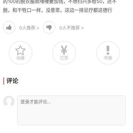
的100的脱衣服就啫喱要加钱，不想扫兴多给50，还不
脱，和干牲口一样，没意思，这边一排足疗都这德行
0
人推荐 >
0
人不推荐 >
收藏
打赏
举报
评论