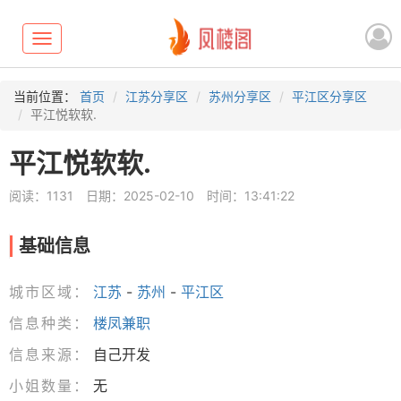
Toggle
navigation
当前位置：
首页
江苏分享区
苏州分享区
平江区分享区
平江悦软软.
平江悦软软.
阅读：1131
日期：2025-02-10
时间：13:41:22
基础信息
城市区域：
江苏
-
苏州
-
平江区
信息种类：
楼凤兼职
信息来源：
自己开发
小姐数量：
无