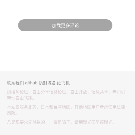
加载更多评论
联系我们
github
防封域名
纸飞机
凤楼阁论坛，自由分享信息论坛，自由开放，信息共享，老司机
带你自由飞翔。
本站仅服务北美，日本和台湾地区，其他地区用户考虑使用法律
风险。
凡是现要求先付款的，一律是骗子，请到曝光区举报曝光。