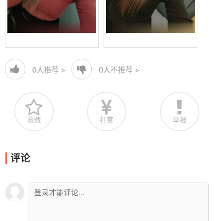
0
人推荐 >
0
人不推荐 >
收藏
打赏
举报
评论