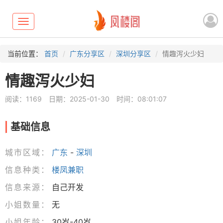
Toggle
navigation
当前位置：
首页
广东分享区
深圳分享区
情趣泻火少妇
情趣泻火少妇
阅读：1169
日期：2025-01-30
时间：08:01:07
基础信息
城市区域：
广东
-
深圳
信息种类：
楼凤兼职
信息来源：
自己开发
小姐数量：
无
小姐年龄：
30岁-40岁