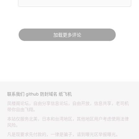
加载更多评论
联系我们
github
防封域名
纸飞机
凤楼阁论坛，自由分享信息论坛，自由开放，信息共享，老司机
带你自由飞翔。
本站仅服务北美，日本和台湾地区，其他地区用户考虑使用法律
风险。
凡是现要求先付款的，一律是骗子，请到曝光区举报曝光。