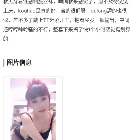
就见穿着性感制服丝袜，瞬间就来感觉了，迫不及待洗洗
上床，kouhuo是真的好，含的很舒服，dulong舔的也很
深，差不多了戴上TT赶紧开干，抱着屁股一顿输出，中间
还哼哼呻吟骚的不行，整套下来搞了快1个小时感觉挺划算
的
图片信息