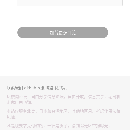
加载更多评论
联系我们
github
防封域名
纸飞机
凤楼阁论坛，自由分享信息论坛，自由开放，信息共享，老司机
带你自由飞翔。
本站仅服务北美，日本和台湾地区，其他地区用户考虑使用法律
风险。
凡是现要求先付款的，一律是骗子，请到曝光区举报曝光。