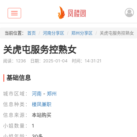
Toggle
navigation
当前位置：
首页
河南分享区
郑州分享区
关虎屯服务控熟女
关虎屯服务控熟女
阅读：1236
日期：2025-01-04
时间：14:31:21
基础信息
城市区域：
河南
-
郑州
信息种类：
楼凤兼职
信息来源：
本站购买
小姐数量：
1
小姐年龄：
30多