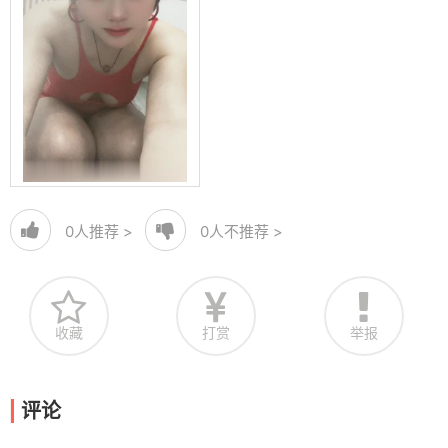
0
人推荐 >
0
人不推荐 >
收藏
打赏
举报
评论