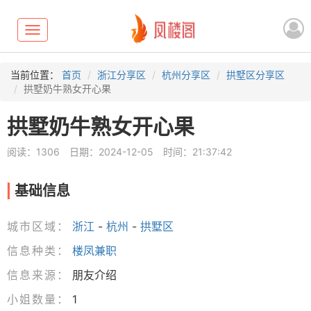
Toggle
navigation
当前位置：
首页
浙江分享区
杭州分享区
拱墅区分享区
拱墅奶牛熟女开心果
拱墅奶牛熟女开心果
阅读：1306
日期：2024-12-05
时间：21:37:42
基础信息
城市区域：
浙江
-
杭州
-
拱墅区
信息种类：
楼凤兼职
信息来源：
朋友介绍
小姐数量：
1