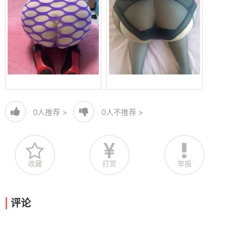
0
人推荐 >
0
人不推荐 >
收藏
打赏
举报
评论