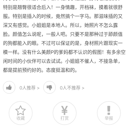
特别是翘臀很适合后入！一身情趣，开档袜，摸着就很舒
服。特别是插入的时候，竟然搞个一字马。那滋味插的又
深又有感觉。小姐姐是本地人。所以，她照片不怎么露
脸。颜值怎么说呢，一般人吧。只要不是那种过于舔颜值
的狗都能入的眼。不过可以保证的是，身材照片跟现实一
模一样。没有什么美颜P的爹妈都不认识的假图！有多余空
闲时间的小伙伴可以去试试。小姐姐不催人，不接急单，
都是提前预约好的。态度挺温和的。
0
人推荐 >
0
人不推荐 >
收藏
打赏
举报