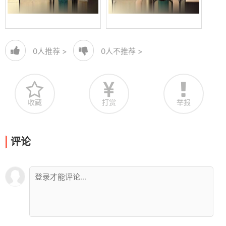
0
人推荐 >
0
人不推荐 >
收藏
打赏
举报
评论