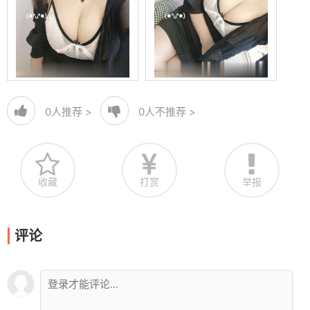
0
人推荐 >
0
人不推荐 >
收藏
打赏
举报
评论