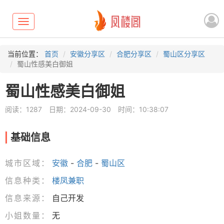
Toggle
navigation
当前位置：
首页
安徽分享区
合肥分享区
蜀山区分享区
蜀山性感美白御姐
蜀山性感美白御姐
阅读：1287
日期：2024-09-30
时间：10:38:07
基础信息
城市区域：
安徽
-
合肥
-
蜀山区
信息种类：
楼凤兼职
信息来源：
自己开发
小姐数量：
无