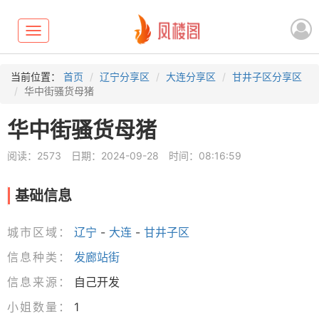
Toggle
navigation
当前位置：
首页
辽宁分享区
大连分享区
甘井子区分享区
华中街骚货母猪
华中街骚货母猪
阅读：2573
日期：2024-09-28
时间：08:16:59
基础信息
城市区域：
辽宁
-
大连
-
甘井子区
信息种类：
发廊站街
信息来源：
自己开发
小姐数量：
1