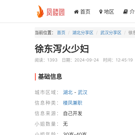
首页
地区
介
当前位置：
首页
湖北分享区
武汉分享区
徐
徐东泻火少妇
阅读：1393
日期：2024-09-24
时间：12:45:19
基础信息
城市区域：
湖北
-
武汉
信息种类：
楼凤兼职
信息来源：
自己开发
小姐数量：
无
小姐年龄：
30岁-40岁