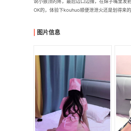
说小狼顶的疼，最后边口边撸，在妹子嘴里发射
OK的，体验下kouhuo顺便泄泄火还是划得
图片信息