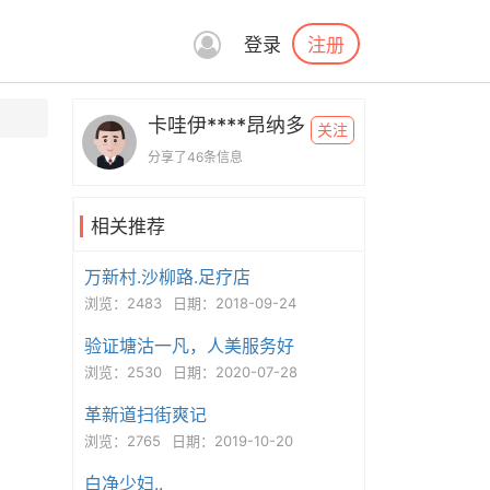
注册
登录
卡哇伊****昂纳多
关注
分享了46条信息
相关推荐
万新村.沙柳路.足疗店
浏览：2483
日期：2018-09-24
验证塘沽一凡，人美服务好
浏览：2530
日期：2020-07-28
革新道扫街爽记
浏览：2765
日期：2019-10-20
白净少妇..