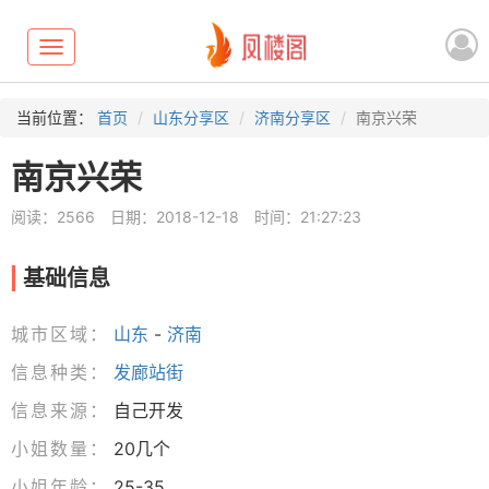
Toggle
navigation
当前位置：
首页
山东分享区
济南分享区
南京兴荣
南京兴荣
阅读：2566
日期：2018-12-18
时间：21:27:23
基础信息
城市区域：
山东
-
济南
信息种类：
发廊站街
信息来源：
自己开发
小姐数量：
20几个
小姐年龄：
25-35