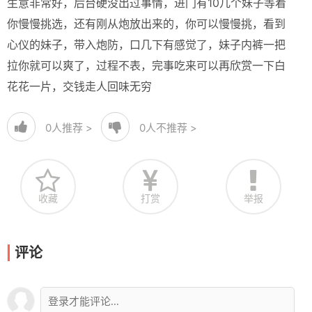
生意非常好，后台硬没出过事情，进门有10几个妹子等着
你慢慢挑选，还有刚从炮放出来的，你可以慢慢挑，看到
心仪的妹子，带入炮防，口几下有感觉了，妹子内裤一把
拉你就可以爽了，过程不表，完事吃来可以再欣赏一下白
花花一片，交钱走人回味无穷
0
人推荐 >
0
人不推荐 >
收藏
打赏
举报
评论