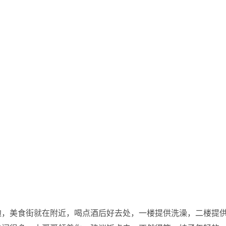
边，美食街就在附近，喝点酒后好去处，一楼提供洗澡，二楼提