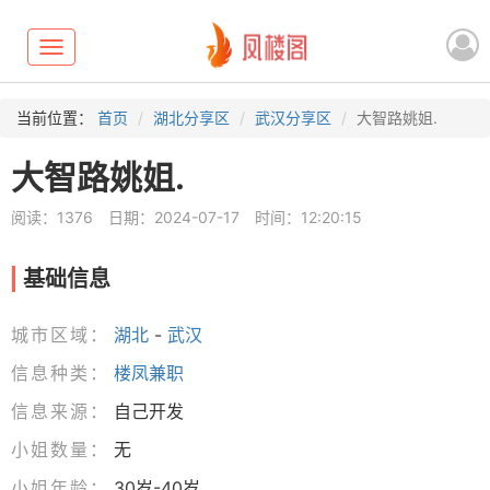
Toggle
navigation
当前位置：
首页
湖北分享区
武汉分享区
大智路姚姐.
大智路姚姐.
阅读：1376
日期：2024-07-17
时间：12:20:15
基础信息
城市区域：
湖北
-
武汉
信息种类：
楼凤兼职
信息来源：
自己开发
小姐数量：
无
小姐年龄：
30岁-40岁