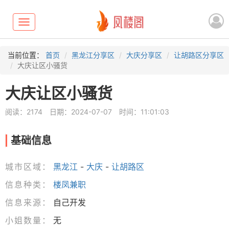
Toggle
navigation
当前位置：
首页
黑龙江分享区
大庆分享区
让胡路区分享区
大庆让区小骚货
大庆让区小骚货
阅读：2174
日期：2024-07-07
时间：11:01:03
基础信息
城市区域：
黑龙江
-
大庆
-
让胡路区
信息种类：
楼凤兼职
信息来源：
自己开发
小姐数量：
无