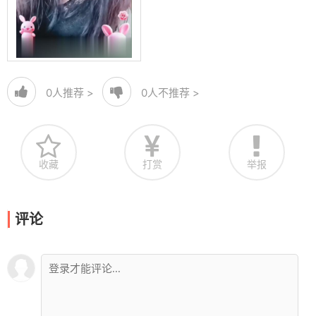
0
人推荐 >
0
人不推荐 >
收藏
打赏
举报
评论