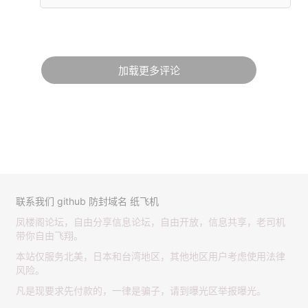
加载更多评论
联系我们
github
防封域名
纸飞机
凤楼阁论坛，自由分享信息论坛，自由开放，信息共享，老司机
带你自由飞翔。
本站仅服务北美，日本和台湾地区，其他地区用户考虑使用法律
风险。
凡是现要求先付款的，一律是骗子，请到曝光区举报曝光。