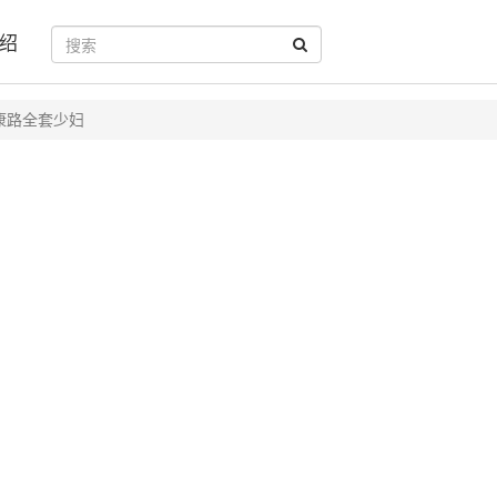
绍
康路全套少妇