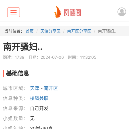
Toggle
navigation
当前位置：
首页
天津分享区
南开区分享区
南开骚妇..
南开骚妇..
阅读：1739
日期：2024-07-06
时间：11:32:05
基础信息
城市区域：
天津
-
南开区
信息种类：
楼凤兼职
信息来源：
自己开发
小姐数量：
无
小姐年龄：
30岁-40岁