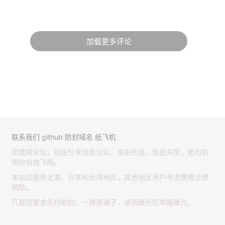
加载更多评论
联系我们
github
防封域名
纸飞机
凤楼阁论坛，自由分享信息论坛，自由开放，信息共享，老司机
带你自由飞翔。
本站仅服务北美，日本和台湾地区，其他地区用户考虑使用法律
风险。
凡是现要求先付款的，一律是骗子，请到曝光区举报曝光。