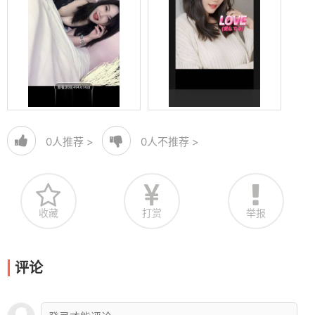
0
人推荐 >
0
人不推荐 >
收藏
打赏
举报
评论