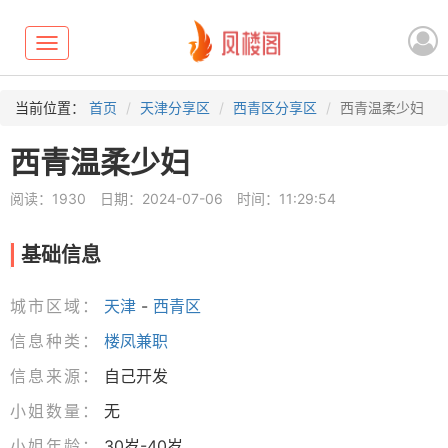
Toggle
navigation
当前位置：
首页
天津分享区
西青区分享区
西青温柔少妇
西青温柔少妇
阅读：1930
日期：2024-07-06
时间：11:29:54
基础信息
城市区域：
天津
-
西青区
信息种类：
楼凤兼职
信息来源：
自己开发
小姐数量：
无
小姐年龄：
30岁-40岁