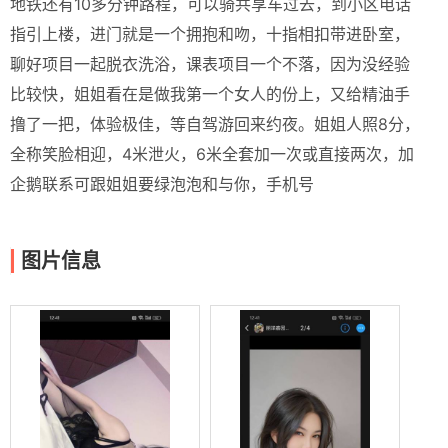
地铁还有10多分钟路程，可以骑共享车过去，到小区电话
指引上楼，进门就是一个拥抱和吻，十指相扣带进卧室，
聊好项目一起脱衣洗浴，课表项目一个不落，因为没经验
比较快，姐姐看在是做我第一个女人的份上，又给精油手
撸了一把，体验极佳，等自驾游回来约夜。姐姐人照8分，
全称笑脸相迎，4米泄火，6米全套加一次或直接两次，加
企鹅联系可跟姐姐要绿泡泡和与你，手机号
图片信息