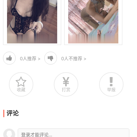
0
人推荐 >
0
人不推荐 >
收藏
打赏
举报
评论