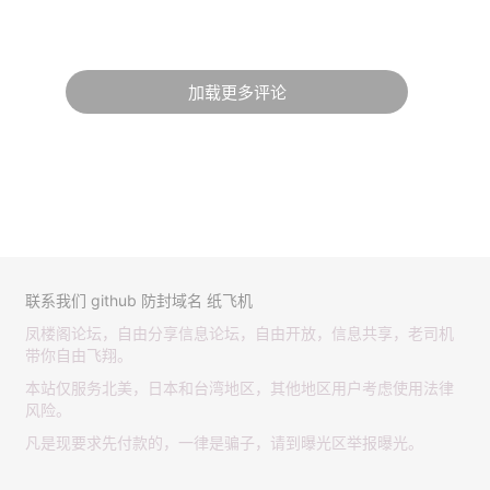
加载更多评论
联系我们
github
防封域名
纸飞机
凤楼阁论坛，自由分享信息论坛，自由开放，信息共享，老司机
带你自由飞翔。
本站仅服务北美，日本和台湾地区，其他地区用户考虑使用法律
风险。
凡是现要求先付款的，一律是骗子，请到曝光区举报曝光。