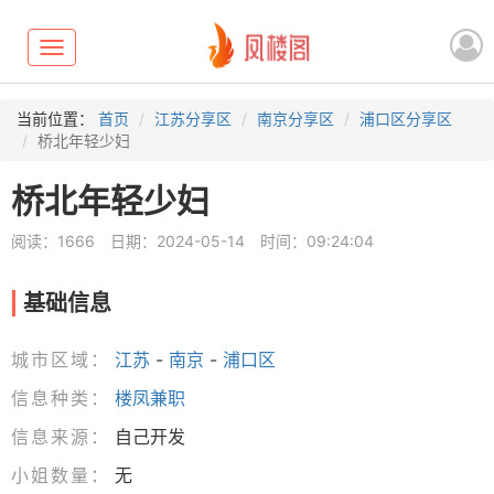
Toggle
navigation
当前位置：
首页
江苏分享区
南京分享区
浦口区分享区
桥北年轻少妇
桥北年轻少妇
阅读：1666
日期：2024-05-14
时间：09:24:04
基础信息
城市区域：
江苏
-
南京
-
浦口区
信息种类：
楼凤兼职
信息来源：
自己开发
小姐数量：
无