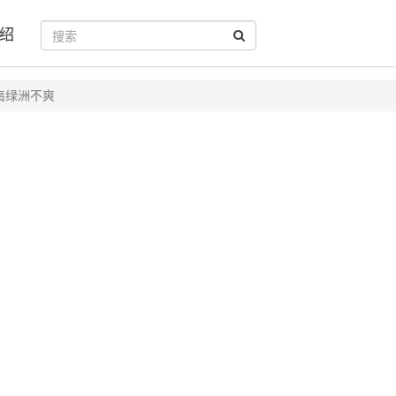
绍
夷绿洲不爽