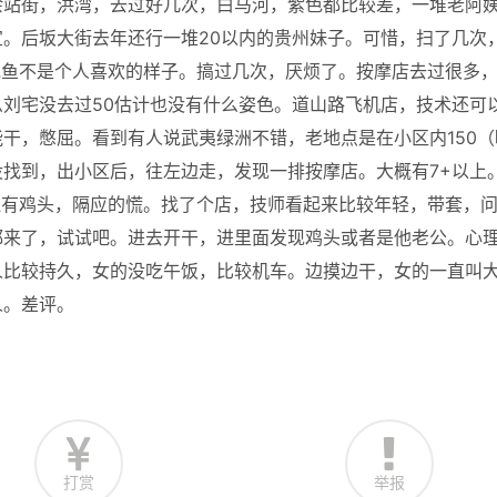
余站街，洪湾，去过好几次，白马河，紫色都比较差，一堆老阿
。后坂大街去年还行一堆20以内的贵州妹子。可惜，扫了几次
鲍鱼不是个人喜欢的样子。搞过几次，厌烦了。按摩店去过很多
刘宅没去过50估计也没有什么姿色。道山路飞机店，技术还可
干，憋屈。看到有人说武夷绿洲不错，老地点是在小区内150（
找到，出小区后，往左边走，发现一排按摩店。大概有7+以上
还有鸡头，隔应的慌。找了个店，技师看起来比较年轻，带套，
都来了，试试吧。进去开干，进里面发现鸡头或者是他老公。心
人比较持久，女的没吃午饭，比较机车。边摸边干，女的一直叫
人。差评。
打赏
举报