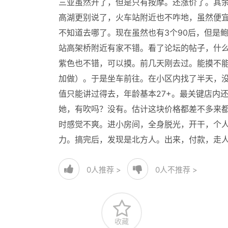
三亚虽然开了，但是只有按摩。还涨价了。其
高湖更别说了，火车站附近也不咋地，虽然便宜
不知道去哪了。现在虽然也有3个90后，但是
站高架桥附近有家不错。看了论坛的帖子，什么
紫色也不错，可以摸。前几天刚去过。能摸不能
加做）。于是坐车前往。在小区内找了半天，没
值只能讲过得去，年龄基本27+。最关键店内
她，有吹吗？没有。估计这块价格都差不多来
时感觉不爽。进小房间，全身脱光，开干，个
力。搞完后，发现是北方人。出来，付款，走
0
人推荐 >
0
人不推荐 >
收藏