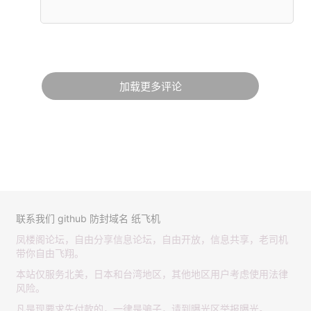
加载更多评论
联系我们
github
防封域名
纸飞机
凤楼阁论坛，自由分享信息论坛，自由开放，信息共享，老司机
带你自由飞翔。
本站仅服务北美，日本和台湾地区，其他地区用户考虑使用法律
风险。
凡是现要求先付款的，一律是骗子，请到曝光区举报曝光。