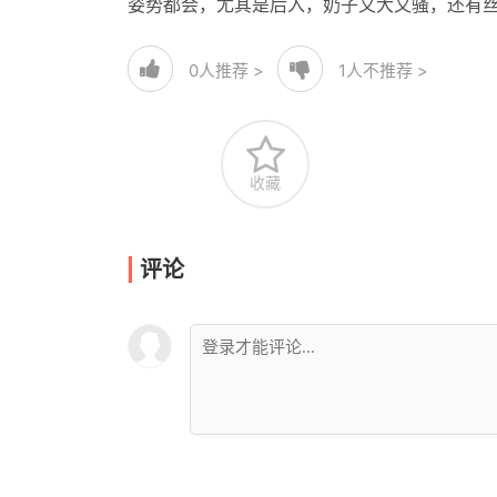
姿势都会，尤其是后入，奶子又大又骚，还有丝袜和
0
人推荐 >
1
人不推荐 >
收藏
评论