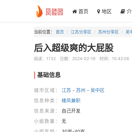
首页
地区
介
当前位置：
首页
江苏分享区
苏州分享区
吴
后入超级爽的大屁股
阅读：1732
日期：2024-02-19
时间：15:42:06
基础信息
城市区域：
江苏
-
苏州
-
吴中区
信息种类：
楼凤兼职
信息来源：
自己开发
小姐数量：
无
小姐年龄：
30岁-40岁