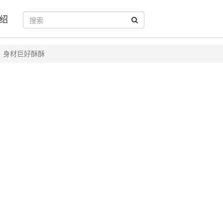
绍
身材巨好酥酥