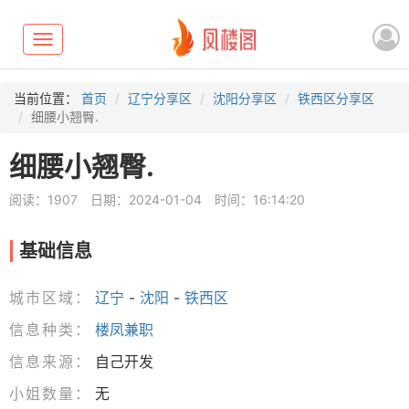
Toggle
navigation
当前位置：
首页
辽宁分享区
沈阳分享区
铁西区分享区
细腰小翘臀.
细腰小翘臀.
阅读：1907
日期：2024-01-04
时间：16:14:20
基础信息
城市区域：
辽宁
-
沈阳
-
铁西区
信息种类：
楼凤兼职
信息来源：
自己开发
小姐数量：
无