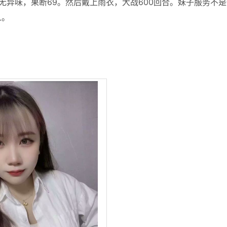
无异味，果断69。然后戴上雨衣，大战600回合。妹子服务不是
人。