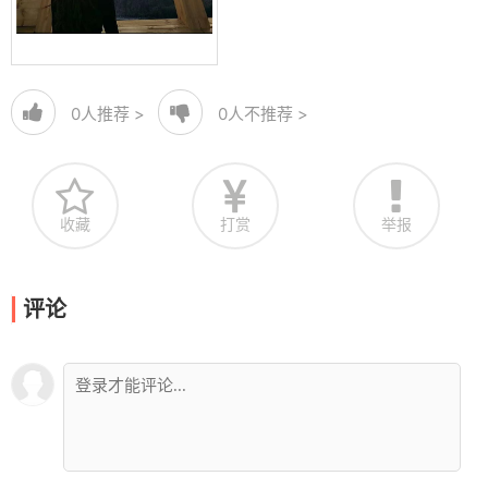
0
人推荐 >
0
人不推荐 >
收藏
打赏
举报
评论