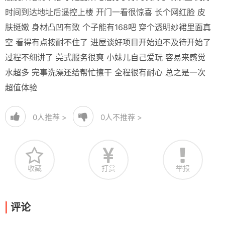
时间到达地址后遥控上楼 开门一看很惊喜 长个网红脸 皮
肤挺嫩 身材凸凹有致 个子能有168吧 穿个透明纱裙里面真
空 看得有点按耐不住了 进屋谈好项目开始迫不及待开始了
过程不细讲了 莞式服务很爽 小妹儿自己爱玩 容易来感觉
水超多 完事洗澡还给帮忙擦干 全程很有耐心 总之是一次
超值体验
0
人推荐 >
0
人不推荐 >
收藏
打赏
举报
评论