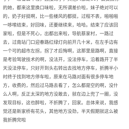
的她，都来这里换口味啦，无所谓差价啦，妹子绝对可以
的，奶子好挺啊，比一些楼风的都挺，过程不表，啪啪啪
一哆嗦结束，好回味，还要继续来，哈哈。结束了应该回
家啦，但是不死心，出都出来啦，导航蔡家村，一路过
去，过南站门口迎春路红绿灯向前开几十米，在左手边有
一个可的超市左拐，拐了才后悔啊，这那里是路啊，直接
是考验驾驶技术的啊，没法开，没法停车，沿着路开了半
天没法停车，只好开到头右转出去找地方停车，折腾半小
时终于找到地方停车啦，原来在马路对面有很多停车地
方，收费的，然后过马路去看了，怎么都是空的啊，没什
么人啊，反正太深的地方没敢去，就在边上兜了一圈，没
发现目标，这也醉啦，不折腾了，回家。总体来说，我感
觉还是新家桥有花头，其他地方没劲，半天假期就这么被
我折腾完啦