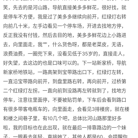
笑，先去的是河山路，导航直接美多多鲜花，很好找，就
是停车不方便，我是过了美多多继续向前开，红绿灯右转
向前几十米，左手边看见一个停车场，开进去找地方停，
反正我没有付钱，然后去目的地，美多多鲜花边上小路进
去，向里面走，我艹，什么货色呀，都是老菜皮，无语，
浪费油费，一圈兜下来，没看见低于35岁的，直接走人，
好失望，去这边的也是口味可以的。下一站新家桥，导航
新家桥地铁站，一路高架到宝带路出口下，红绿灯左转，
一直沿宝带路向前开，到盘里路右转，再向前开，过桥第
二个红绿灯左拐，一直向前到没路再左转就到了，找地方
停车，注意往里面停，不要被贴罚单，下车后会看到路口
有很多带客电瓶车的，向里面走，会看见3排楼房，就在楼
和楼之间巷子里，有10几个吧，总体比河山路那里好多
啦，我的目标也在此出现，就在最后一排靠路边的一个妹
子，一眼看去年轻，直接她了，其他人都是60，会提醒你