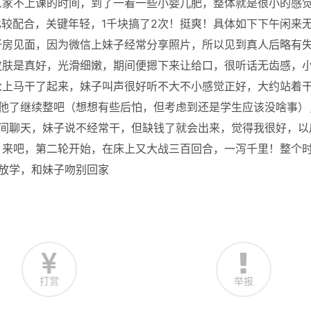
人家不上课的时间，到了一看一些小婴儿肥，整体就是很小的感
比较配合，关键年轻，1千块搞了2次！挺爽！具体如下下午闲来
开房见面，因为微信上妹子经常分享照片，所以见到真人后略有
皮肤是真好，光滑细嫩，期间便摁下来让给口，很听话无齿感，
枪上马干了起来，妹子叫声很好听不大不小感觉正好，大约站着
其他了继续整吧（想想有些后怕，但考虑到还是学生应该没啥事）
期间聊天，妹子说不经常干，但缺钱了就会出来，觉得我很好，以
，来吧，第二轮开始，在床上又大战三百回合，一泻千里！整个
放学，和妹子吻别回家
打赏
举报