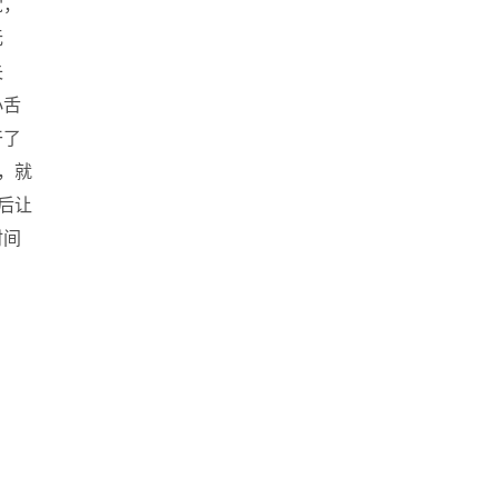
觉，
无
失
小舌
干了
，就
后让
时间