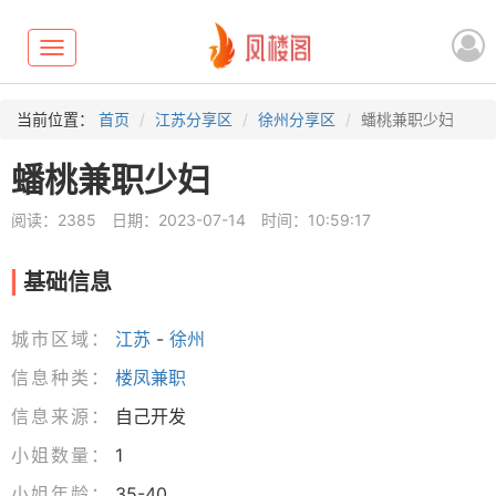
Toggle
navigation
当前位置：
首页
江苏分享区
徐州分享区
蟠桃兼职少妇
蟠桃兼职少妇
阅读：2385
日期：2023-07-14
时间：10:59:17
基础信息
城市区域：
江苏
-
徐州
信息种类：
楼凤兼职
信息来源：
自己开发
小姐数量：
1
小姐年龄：
35-40