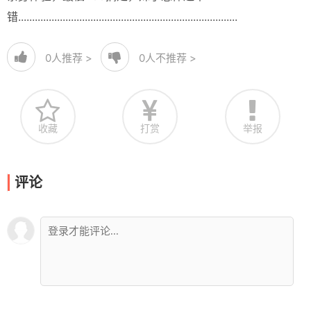
错...............................................................................
0
人推荐 >
0
人不推荐 >
收藏
打赏
举报
评论