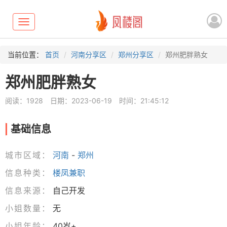
Toggle
navigation
当前位置：
首页
河南分享区
郑州分享区
郑州肥胖熟女
郑州肥胖熟女
阅读：1928
日期：2023-06-19
时间：21:45:12
基础信息
城市区域：
河南
-
郑州
信息种类：
楼凤兼职
信息来源：
自己开发
小姐数量：
无
小姐年龄：
40岁+