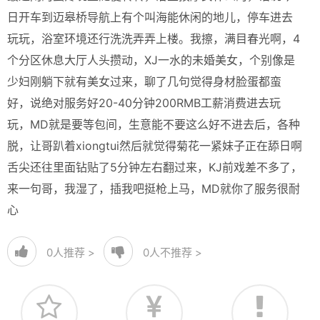
日开车到迈皋桥导航上有个叫海能休闲的地儿，停车进去
玩玩，浴室环境还行洗洗弄弄上楼。我擦，满目春光啊，4
个分区休息大厅人头攒动，XJ一水的未婚美女，个别像是
少妇刚躺下就有美女过来，聊了几句觉得身材脸蛋都蛮
好，说绝对服务好20-40分钟200RMB工薪消费进去玩
玩，MD就是要等包间，生意能不要这么好不进去后，各种
脱，让哥趴着xiongtui然后就觉得菊花一紧妹子正在舔日啊
舌尖还往里面钻贴了5分钟左右翻过来，KJ前戏差不多了，
来一句哥，我湿了，插我吧挺枪上马，MD就你了服务很耐
心
0
人推荐 >
0
人不推荐 >