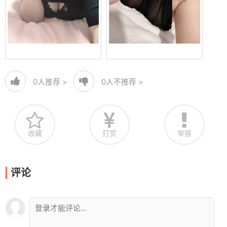
0
人推荐 >
0
人不推荐 >
收藏
打赏
举报
评论