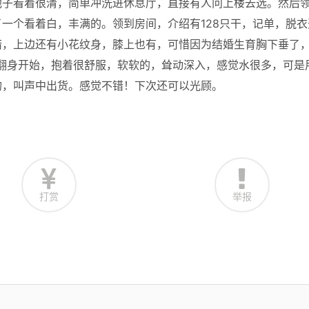
池子看着很清，简单冲洗进休息厅，直接有人问上楼去选。然后
一个看着白，丰满的。领到房间，介绍有128只干，记单，脱衣
错，上边还有小花纹身，膝上也有，可惜因为结婚生育胸下垂了
，戴套翻身开始，抱着很舒服，软软的，耸动深入，感觉水很多，可是
吻，叫声中出货。感觉不错！下次还可以光顾。
打赏
举报