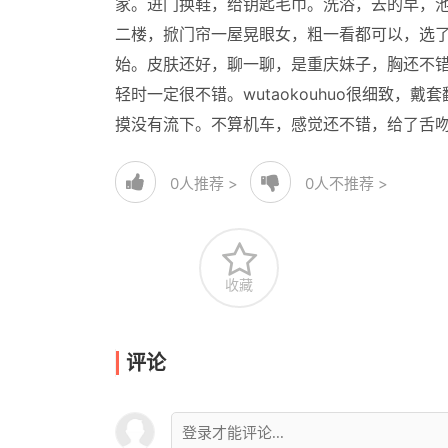
家。进门换鞋，给钥匙毛巾。洗浴，去的早，
二楼，掀门帘一屋晃眼女，粗一看都可以，选了
始。皮肤还好，聊一聊，是重庆妹子，胸还不
轻时一定很不错。wutaokouhuo很细致
摸没有流下。不算机车，感觉还不错，给了舌
0
人推荐 >
0
人不推荐 >
收藏
评论