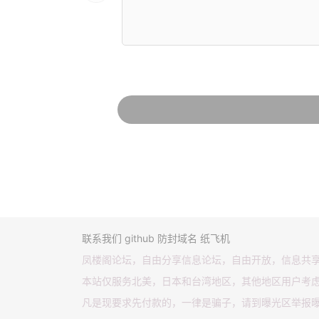
联系我们
github
防封域名
纸飞机
凤楼阁论坛，自由分享信息论坛，自由开放，信息共
本站仅服务北美，日本和台湾地区，其他地区用户考
凡是现要求先付款的，一律是骗子，请到曝光区举报