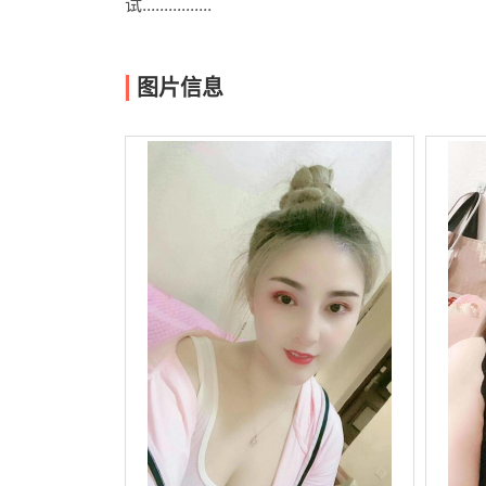
试................
图片信息