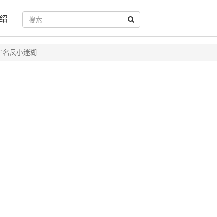
绍
宁名凤小迷糊