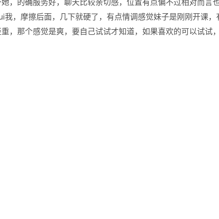
夸她，的确服务好，聊天比较亲切感，位置有点偏不过相对而言
tui我，摩擦后面，几下就硬了，有点情调感觉妹子是刚刚开课，
轻重，那个感觉是爽，要自己试试才知道，如果喜欢的可以试试