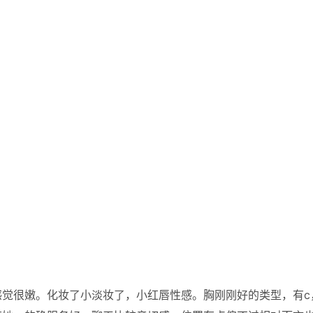
觉很嫩。化妆了小淡妆了，小红唇性感。胸刚刚好的类型，有c