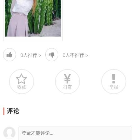
0
人推荐 >
0
人不推荐 >
收藏
打赏
举报
评论