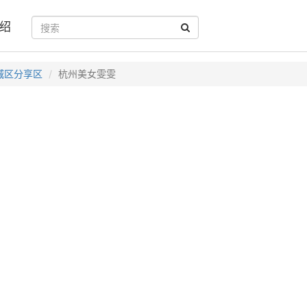
绍
城区分享区
杭州美女雯雯