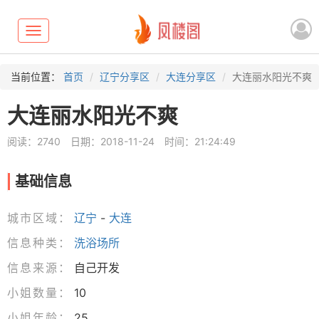
Toggle
navigation
当前位置：
首页
辽宁分享区
大连分享区
大连丽水阳光不爽
大连丽水阳光不爽
阅读：2740
日期：2018-11-24
时间：21:24:49
基础信息
城市区域：
辽宁
-
大连
信息种类：
洗浴场所
信息来源：
自己开发
小姐数量：
10
小姐年龄：
25