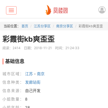
Toggle
navigation
当前位置：
首页
江苏分享区
南京分享区
彩霞街kb爽歪歪
彩霞街kb爽歪歪
阅读：2414
日期：2018-11-21
时间：21:24:33
基础信息
城市区域：
江苏
-
南京
信息种类：
发廊站街
信息来源：
自己开发
小姐数量：
8
小姐年龄：
28