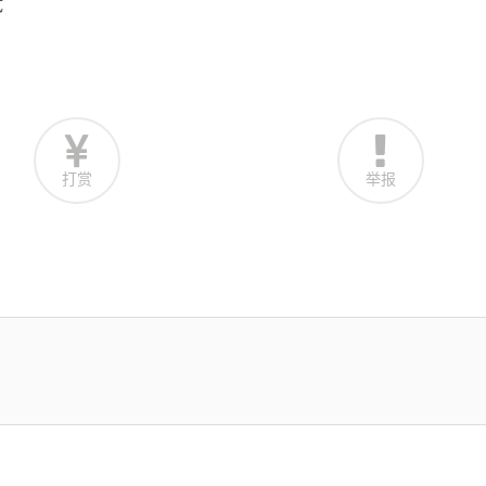
试
打赏
举报