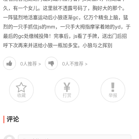
久，有一个女儿。这里就不透露号码了，胸好大的那个。
一阵猛烈地活塞运动后小狼逐渐gc，亿万个精虫上脑，猛
烈的一只手抓住js的mm，一只手大拇指摩挲着她的yd，于
最后的gc处缴械投降！完事后，js看了手牌，送出门后招
呼下次再来并送给小狼一瓶加多宝。小狼与之挥别
0
人推荐 >
0
人不推荐 >
收藏
打赏
举报
评论