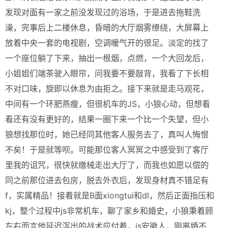
发现对面有一家之前没发现过的浴场，于是进去拖鞋洗
澡，完事后上二楼休息，昏暗的大厅烟雾缭绕，大屏幕上
放着中央一套的电视剧，空调暖气开的很足。淡定的找了
一个座位躺了下来，抽出一根烟，点燃，一个大回龙后，
小姐姐们端茶驶入眼帘，问我要不要敲背，我看了下长相
不对口味，旋即以休息为由拒之。接下来就是走马观花，
中间有一个环肥燕瘦，但很机车的JS，小狼心动，但想看
看还有没有更好的，结果一圈下来一个比一个失望，但小
狼想找那位时，她已经同其他客人服务去了，真叫人悔恨
不矣！于是就等呗。可能那位客人冥冥之中感受到了客厅
里我的诅咒，很快就缴械走出大厅了，而我也如愿以偿的
同之前那位进去包房，脱去外衣后，发现身材真不错足有
f，实属精品！接着就是B面xiongtui和dl，然后正面指压和
kj，整个过程中js非常机车，聊了家乡和婚史，小狼秉着顾
左右而言他延迟泻出的战术应付着，js安徽人，刚离婚不