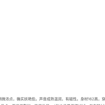
稍微浓点，确实妖艳些。声音成熟温润，有磁性。身材162高，