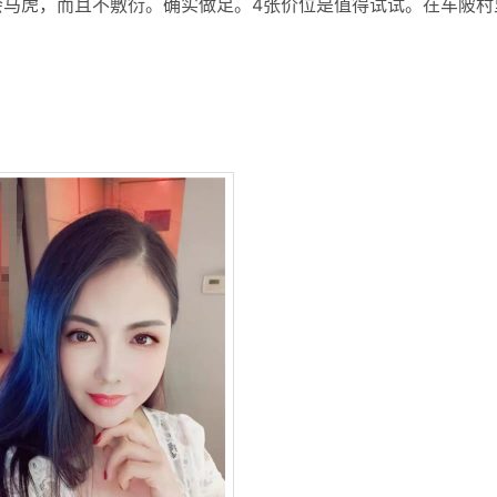
会马虎，而且不敷衍。确实做足。4张价位是值得试试。在车陂村