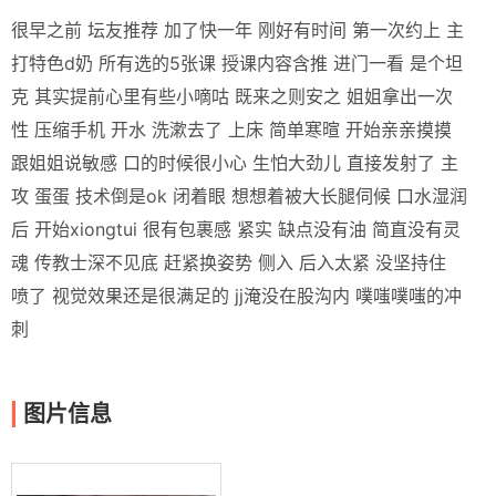
很早之前 坛友推荐 加了快一年 刚好有时间 第一次约上 主
打特色d奶 所有选的5张课 授课内容含推 进门一看 是个坦
克 其实提前心里有些小嘀咕 既来之则安之 姐姐拿出一次
性 压缩手机 开水 洗漱去了 上床 简单寒暄 开始亲亲摸摸
跟姐姐说敏感 口的时候很小心 生怕大劲儿 直接发射了 主
攻 蛋蛋 技术倒是ok 闭着眼 想想着被大长腿伺候 口水湿润
后 开始xiongtui 很有包裹感 紧实 缺点没有油 简直没有灵
魂 传教士深不见底 赶紧换姿势 侧入 后入太紧 没坚持住
喷了 视觉效果还是很满足的 jj淹没在股沟内 噗嗤噗嗤的冲
刺
图片信息