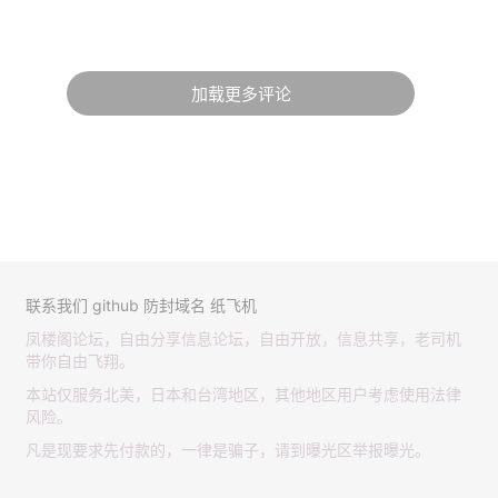
加载更多评论
联系我们
github
防封域名
纸飞机
凤楼阁论坛，自由分享信息论坛，自由开放，信息共享，老司机
带你自由飞翔。
本站仅服务北美，日本和台湾地区，其他地区用户考虑使用法律
风险。
凡是现要求先付款的，一律是骗子，请到曝光区举报曝光。