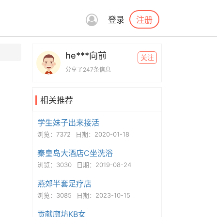
注册
登录
he***向前
关注
分享了247条信息
相关推荐
学生妹子出来接活
浏览：7372
日期：2020-01-18
秦皇岛大酒店C坐洗浴
浏览：3030
日期：2019-08-24
燕郊半套足疗店
浏览：3085
日期：2023-10-15
贡献廊坊KB女